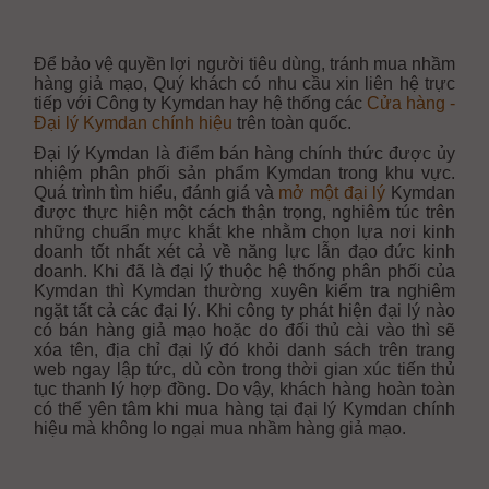
Để bảo vệ quyền lợi người tiêu dùng, tránh mua nhầm
hàng giả mạo, Quý khách có nhu cầu xin liên hệ trực
tiếp với Công ty Kymdan hay hệ thống các
Cửa hàng -
Đại lý Kymdan chính hiệu
trên toàn quốc.
Đại lý Kymdan là điểm bán hàng chính thức được ủy
nhiệm phân phối sản phẩm Kymdan trong khu vực.
Quá trình tìm hiểu, đánh giá và
mở một đại lý
Kymdan
được thực hiện một cách thận trọng, nghiêm túc trên
những chuẩn mực khắt khe nhằm chọn lựa nơi kinh
doanh tốt nhất xét cả về năng lực lẫn đạo đức kinh
doanh. Khi đã là đại lý thuộc hệ thống phân phối của
Kymdan thì Kymdan thường xuyên kiểm tra nghiêm
ngặt tất cả các đại lý. Khi công ty phát hiện đại lý nào
có bán hàng giả mạo hoặc do đối thủ cài vào thì sẽ
xóa tên, địa chỉ đại lý đó khỏi danh sách trên trang
web ngay lập tức, dù còn trong thời gian xúc tiến thủ
tục thanh lý hợp đồng. Do vậy, khách hàng hoàn toàn
có thể yên tâm khi mua hàng tại đại lý Kymdan chính
hiệu mà không lo ngại mua nhầm hàng giả mạo.