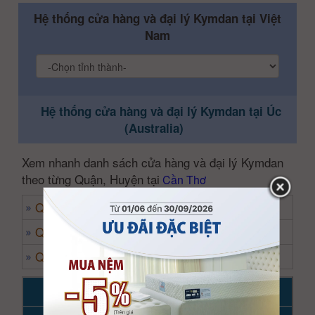
Hệ thống cửa hàng và đại lý Kymdan tại Việt
Nam
Hệ thống cửa hàng và đại lý Kymdan tại Úc
(Australia)
Xem nhanh danh sách cửa hàng và đại lý Kymdan
theo từng Quận, Huyện tại
Cần Thơ
Q.Ninh Kiều
Q.Cái Răng
Q.Thốt Nốt
Địa chỉ