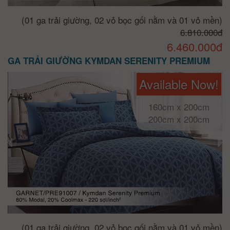
(01 ga trải giường, 02 vỏ bọc gối nằm và 01 vỏ mền)
6.810.000đ
6.460.000đ
GA TRẢI GIƯỜNG KYMDAN SERENITY PREMIUM
Available Now!
160cm x 200cm
200cm x 200cm
(01 ga trải giường, 02 vỏ bọc gối nằm và 01 vỏ mền)