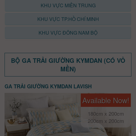
KHU VỰC MIỀN TRUNG
KHU VỰC TP.HỒ CHÍ MINH
KHU VỰC ĐÔNG NAM BỘ
BỘ GA TRẢI GIƯỜNG KYMDAN (CÓ VỎ
MỀN)
GA TRẢI GIƯỜNG KYMDAN LAVISH
Available Now!
180cm x 200cm
200cm x 200cm