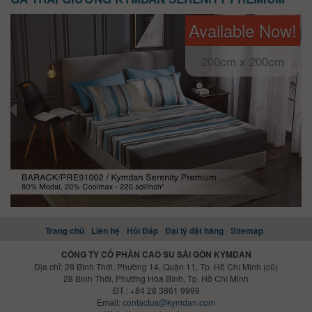
Available Now!
200cm x 200cm
Trang chủ
Liên hệ
Hỏi Đáp
Đại lý đặt hàng
Sitemap
CÔNG TY CỔ PHẦN CAO SU SÀI GÒN KYMDAN
Địa chỉ: 28 Bình Thới, Phường 14, Quận 11, Tp. Hồ Chí Minh (cũ)
28 Bình Thới, Phường Hòa Bình, Tp. Hồ Chí Minh
ĐT : +84 28 3861 9999
Email:
contactus@kymdan.com