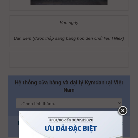
Ban ngày
Ban đêm (được thắp sáng bằng hộp đèn chất liệu Hiflex)
Hệ thống cửa hàng và đại lý Kymdan tại Việt
Nam
Hệ thống cửa hàng và đại lý Kymdan tại Úc
(Australia)