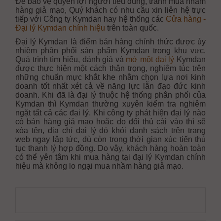
Để bảo vệ quyền lợi người tiêu dùng, tránh mua nhầm
hàng giả mạo, Quý khách có nhu cầu xin liên hệ trực
tiếp với Công ty Kymdan hay hệ thống các
Cửa hàng -
Đại lý Kymdan chính hiệu
trên toàn quốc.
Đại lý Kymdan là điểm bán hàng chính thức được ủy
nhiệm phân phối sản phẩm Kymdan trong khu vực.
Quá trình tìm hiểu, đánh giá và
mở một đại lý
Kymdan
được thực hiện một cách thận trọng, nghiêm túc trên
những chuẩn mực khắt khe nhằm chọn lựa nơi kinh
doanh tốt nhất xét cả về năng lực lẫn đạo đức kinh
doanh. Khi đã là đại lý thuộc hệ thống phân phối của
Kymdan thì Kymdan thường xuyên kiểm tra nghiêm
ngặt tất cả các đại lý. Khi công ty phát hiện đại lý nào
có bán hàng giả mạo hoặc do đối thủ cài vào thì sẽ
xóa tên, địa chỉ đại lý đó khỏi danh sách trên trang
web ngay lập tức, dù còn trong thời gian xúc tiến thủ
tục thanh lý hợp đồng. Do vậy, khách hàng hoàn toàn
có thể yên tâm khi mua hàng tại đại lý Kymdan chính
hiệu mà không lo ngại mua nhầm hàng giả mạo.