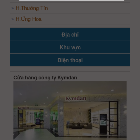
H.Thường Tín
H.Ứng Hoà
Địa chỉ
Khu vực
Điện thoại
Cửa hàng công ty Kymdan