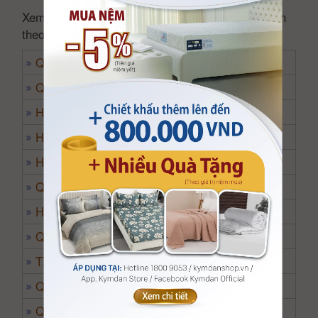
Xem nhanh danh sách cửa hàng và đại lý Kymdan
theo từng Quận, Huyện tại
Hà Nội
Q.Đống Đa
Q.Bắc Từ Liêm
H.Chương Mỹ
H.Đông Anh
H.Gia Lâm
Q.Hà Đông
H.Hoài Đức
Q.Long Biên
TX.Sơn Tây
Q.Tây Hồ
Q.Thanh Xuân