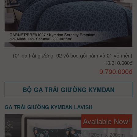
(01 ga trải giường, 02 vỏ bọc gối nằm và 01 vỏ mền)
10.310.000đ
9.790.000đ
BỘ GA TRẢI GIƯỜNG KYMDAN
GA TRẢI GIƯỜNG KYMDAN LAVISH
Available Now!
120cm x 200cm