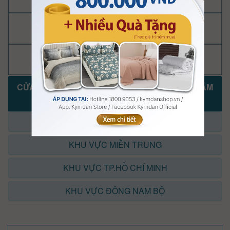
CỬA HÀNG, ĐẠI LÝ KYMDAN KHAI TRƯƠNG NĂM
2025-2026
KHU VỰC MIỀN BẮC
KHU VỰC MIỀN TRUNG
KHU VỰC TP.HỒ CHÍ MINH
KHU VỰC ĐÔNG NAM BỘ