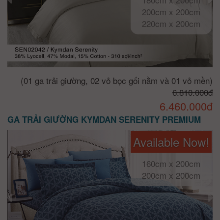
200cm x 200cm
220cm x 200cm
(01 ga trải giường, 02 vỏ bọc gối nằm và 01 vỏ mền)
6.810.000đ
6.460.000đ
GA TRẢI GIƯỜNG KYMDAN SERENITY PREMIUM
Available Now!
160cm x 200cm
200cm x 200cm