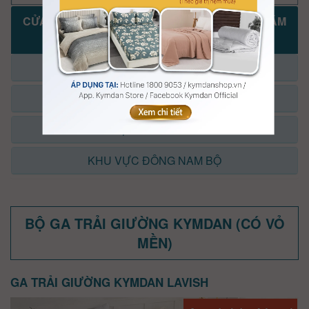
CỬA HÀNG, ĐẠI LÝ KYMDAN KHAI TRƯƠNG NĂM
2025-2026
KHU VỰC MIỀN BẮC
KHU VỰC MIỀN TRUNG
KHU VỰC TP.HỒ CHÍ MINH
KHU VỰC ĐÔNG NAM BỘ
BỘ GA TRẢI GIƯỜNG KYMDAN (CÓ VỎ
MỀN)
GA TRẢI GIƯỜNG KYMDAN LAVISH