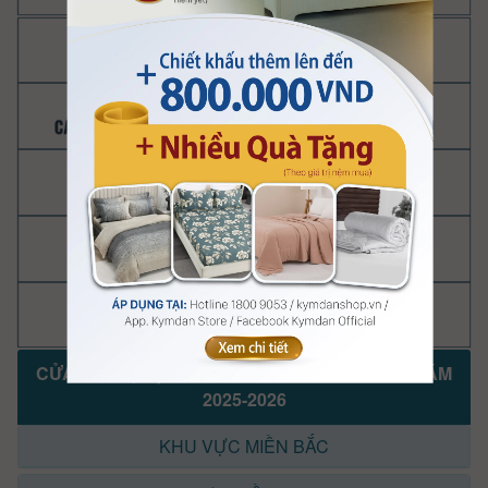
CỬA HÀNG, ĐẠI LÝ KYMDAN KHAI TRƯƠNG NĂM
2025-2026
KHU VỰC MIỀN BẮC