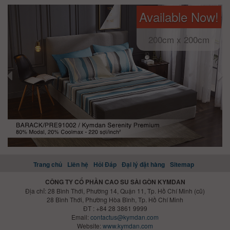
Available Now!
200cm x 200cm
Trang chủ
Liên hệ
Hỏi Đáp
Đại lý đặt hàng
Sitemap
CÔNG TY CỔ PHẦN CAO SU SÀI GÒN KYMDAN
Địa chỉ: 28 Bình Thới, Phường 14, Quận 11, Tp. Hồ Chí Minh (cũ)
28 Bình Thới, Phường Hòa Bình, Tp. Hồ Chí Minh
ĐT : +84 28 3861 9999
Email:
contactus@kymdan.com
Website:
www.kymdan.com