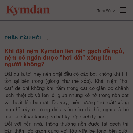
Tiếng Việt
PHẦN CÂU HỎI
Khi đặt nệm Kymdan lên nền gạch để ngủ,
nệm có ngăn được "hơi đất" xông lên
người không?
Đất dù là tơi hay nén chặt đều có các bọt không khí li ti
tồn tại bên trong (giống như thể xốp). Khái niệm “hơi
đất” để chỉ không khí nằm trong đất co giãn do chênh
lệch nhiệt độ và len lỏi giữa những kẻ hở trong nền đất
và thoát lên bề mặt. Do vậy, hiện tượng “hơi đất” xông
lên chỉ xảy ra trong điều kiện nền đất hở, nghĩa là bề
mặt là đất và không có bất kỳ lớp cách ly nào.
Đối với nền nhà, thông thường nền được lát gạch thì
bản thân lớp gạch cùng với lớp vữa bê tông bên dưới