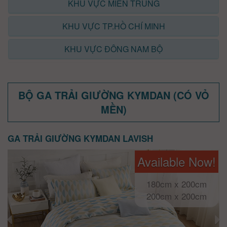
KHU VỰC MIỀN TRUNG
KHU VỰC TP.HỒ CHÍ MINH
KHU VỰC ĐÔNG NAM BỘ
BỘ GA TRẢI GIƯỜNG KYMDAN (CÓ VỎ
MỀN)
GA TRẢI GIƯỜNG KYMDAN LAVISH
Available Now!
180cm x 200cm
200cm x 200cm