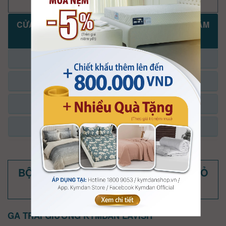
CỬA HÀNG, ĐẠI LÝ KYMDAN KHAI TRƯƠNG NĂM
2025-2026
KHU VỰC MIỀN BẮC
KHU VỰC MIỀN TRUNG
KHU VỰC TP.HỒ CHÍ MINH
KHU VỰC ĐÔNG NAM BỘ
BỘ GA TRẢI GIƯỜNG KYMDAN (CÓ VỎ
MỀN)
GA TRẢI GIƯỜNG KYMDAN LAVISH