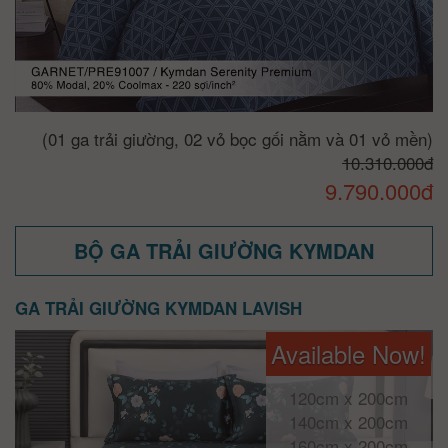
(01 ga trải giường, 02 vỏ bọc gối nằm và 01 vỏ mền)
10.310.000đ
9.790.000đ
BỘ GA TRẢI GIƯỜNG KYMDAN
GA TRẢI GIƯỜNG KYMDAN LAVISH
Available Now!
120cm x 200cm
140cm x 200cm
160cm x 200cm