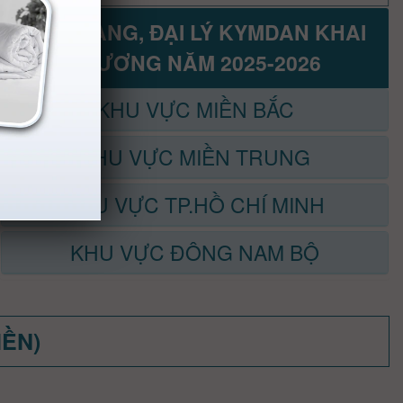
CỬA HÀNG, ĐẠI LÝ KYMDAN KHAI
TRƯƠNG NĂM 2025-2026
KHU VỰC MIỀN BẮC
KHU VỰC MIỀN TRUNG
KHU VỰC TP.HỒ CHÍ MINH
KHU VỰC ĐÔNG NAM BỘ
MỀN)