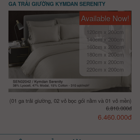
GA TRẢI GIƯỜNG KYMDAN SERENITY
Available Now!
120cm x 200cm
140cm x 200cm
160cm x 200cm
180cm x 200cm
200cm x 200cm
220cm x 200cm
(01 ga trải giường, 02 vỏ bọc gối nằm và 01 vỏ mền)
6.810.000đ
6.460.000đ