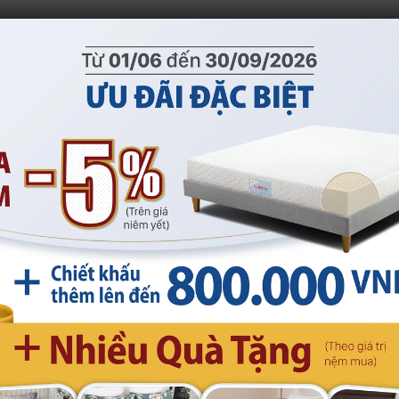
fa
-
Bộ ga trải giường Kymdan
Quý Khách Hàng đã đặt các câu hỏi quan tâm đến sản
được nhu cầu thật sự của Quý Khách để đáp ứng và
y càng tốt hơn.