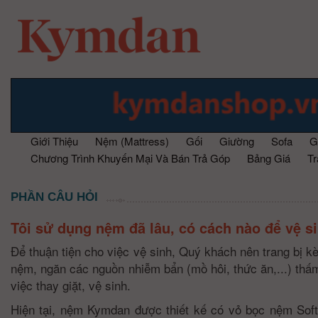
Giới Thiệu
Nệm (Mattress)
Gối
Giường
Sofa
G
Chương Trình Khuyến Mại Và Bán Trả Góp
Bảng Giá
T
PHẦN CÂU HỎI
Tôi sử dụng nệm đã lâu, có cách nào để vệ 
Để thuận tiện cho việc vệ sinh, Quý khách nên trang bị k
nệm,
ngăn các nguồn nhiễm bẩn (mồ hôi, thức ăn,...) thấ
việc thay giặt, vệ sinh.
Hiện tại, nệm Kymdan được thiết kế có vỏ bọc nệm Sof