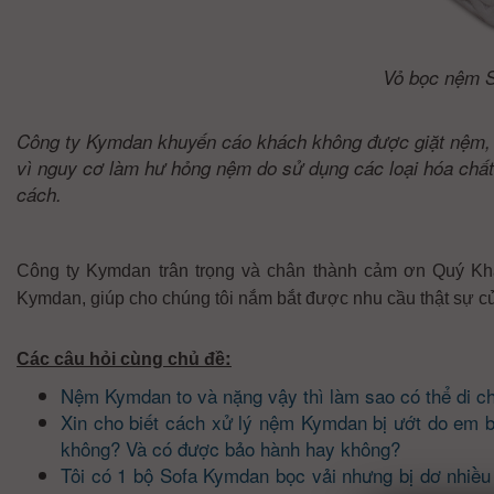
Vỏ bọc nệm S
Công ty Kymdan khuyến cáo khách không được giặt nệm, đ
vì nguy cơ làm hư hỏng nệm do sử dụng các loại hóa chấ
cách.
Công ty Kymdan trân trọng và chân thành cảm ơn Quý Kh
Kymdan, giúp cho chúng tôi nắm bắt được nhu cầu thật sự c
:
Các câu hỏi cùng chủ đề
Nệm Kymdan to và nặng vậy thì làm sao có thể di c
Xin cho biết cách xử lý nệm Kymdan bị ướt do em b
không? Và có được bảo hành hay không?
Tôi có 1 bộ Sofa Kymdan bọc vải nhưng bị dơ nhiều