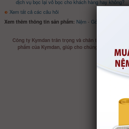
dịch vụ bọc lại vỏ bọc cho khách hàng hay không?
Xem tất cả các câu hỏi
Nệm
-
Gối
-
Giường
-
So
Xem thêm thông tin sản phẩm:
Công ty Kymdan trân trọng và chân thành cảm ơn 
phẩm của Kymdan, giúp cho chúng tôi nắm bắt 
phục vụ ngà