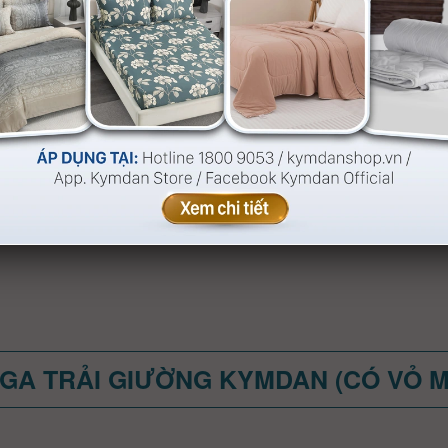
GA TRẢI GIƯỜNG KYMDAN (CÓ VỎ 