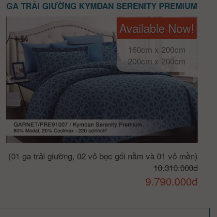
GA TRẢI GIƯỜNG KYMDAN SERENITY PREMIUM
Available Now!
160cm x 200cm
200cm x 200cm
(01 ga trải giường, 02 vỏ bọc gối nằm và 01 vỏ mền)
10.310.000đ
9.790.000đ