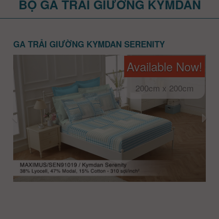
BỘ GA TRẢI GIƯỜNG KYMDAN
GA TRẢI GIƯỜNG KYMDAN SERENITY
Available Now!
200cm x 200cm