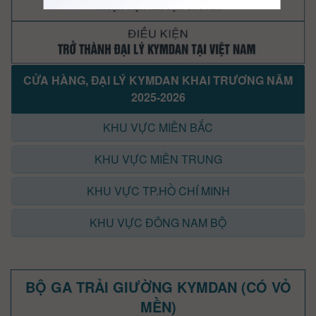
CỬA HÀNG, ĐẠI LÝ KYMDAN KHAI TRƯƠNG NĂM
2025-2026
KHU VỰC MIỀN BẮC
KHU VỰC MIỀN TRUNG
KHU VỰC TP.HỒ CHÍ MINH
KHU VỰC ĐÔNG NAM BỘ
BỘ GA TRẢI GIƯỜNG KYMDAN (CÓ VỎ
MỀN)