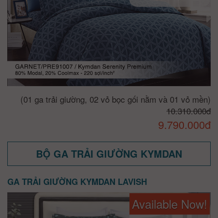
(01 ga trải giường, 02 vỏ bọc gối nằm và 01 vỏ mền)
10.310.000đ
9.790.000đ
BỘ GA TRẢI GIƯỜNG KYMDAN
GA TRẢI GIƯỜNG KYMDAN LAVISH
Available Now!