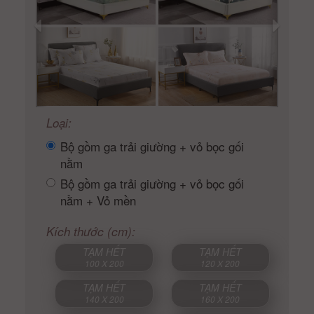
Loại:
Bộ gồm ga trải giường + vỏ bọc gối
nằm
Bộ gồm ga trải giường + vỏ bọc gối
nằm + Vỏ mền
Kích thước (cm):
TẠM HẾT
TẠM HẾT
100 X 200
120 X 200
TẠM HẾT
TẠM HẾT
140 X 200
160 X 200