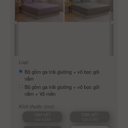
Loại:
Bộ gồm ga trải giường + vỏ bọc gối
nằm
Bộ gồm ga trải giường + vỏ bọc gối
nằm + Vỏ mền
Kích thước (cm):
TẠM HẾT
TẠM HẾT
100 X 200
120 X 200