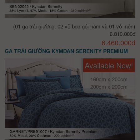
(01 ga trải giường, 02 vỏ bọc gối nằm và 01 vỏ mền)
6.810.000đ
6.460.000đ
GA TRẢI GIƯỜNG KYMDAN SERENITY PREMIUM
Available Now!
160cm x 200cm
200cm x 200cm