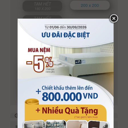
TẠM HẾT
200 x 200
180 X 200
TẠM HẾT
220 X 200
Giá niêm yết:
3.030.000 VND
2.870.000 VND
Còn:
(-5%)
Nhận thêm ưu đãi hấp dẫn khi mua sắm
online tại:
Website mua sắm chính hãng
kymdanshop.vn
App Kymdan Store
Tổng đài
1800 9053
Ga trải giường Kymdan Serenity Premium