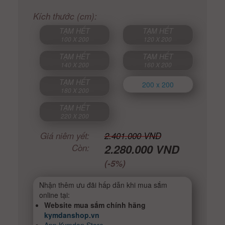
Kích thước (cm):
TẠM HẾT
TẠM HẾT
100 X 200
120 X 200
TẠM HẾT
TẠM HẾT
140 X 200
160 X 200
TẠM HẾT
200 x 200
180 X 200
TẠM HẾT
220 X 200
Giá niêm yết:
2.401.000 VND
2.280.000 VND
Còn:
(-5%)
Nhận thêm ưu đãi hấp dẫn khi mua sắm
online tại:
Website mua sắm chính hãng
kymdanshop.vn
App Kymdan Store