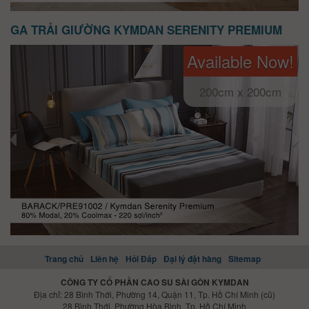
GA TRẢI GIƯỜNG KYMDAN SERENITY PREMIUM
Available Now!
200cm x 200cm
Trang chủ
Liên hệ
Hỏi Đáp
Đại lý đặt hàng
Sitemap
CÔNG TY CỔ PHẦN CAO SU SÀI GÒN KYMDAN
Địa chỉ: 28 Bình Thới, Phường 14, Quận 11, Tp. Hồ Chí Minh (cũ)
28 Bình Thới, Phường Hòa Bình, Tp. Hồ Chí Minh