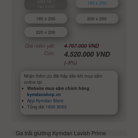
TẠM HẾT
160 x 200
140 X 200
180 x 200
200 x 200
220 x 200
Giá niêm yết:
4.767.000 VND
4.520.000 VND
Còn:
(-5%)
Nhận thêm ưu đãi hấp dẫn khi mua sắm
online tại:
Website mua sắm chính hãng
kymdanshop.vn
App Kymdan Store
Tổng đài
1800 9053
Ga trải giường Kymdan Lavish Prime