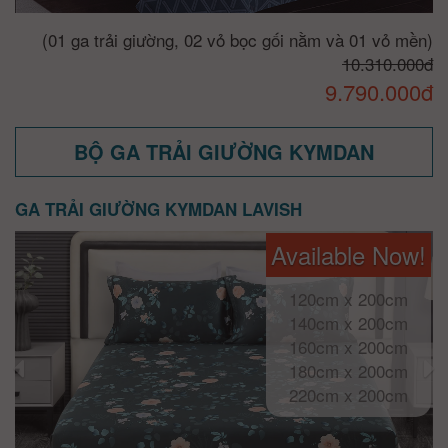
(01 ga trải giường, 02 vỏ bọc gối nằm và 01 vỏ mền)
10.310.000đ
9.790.000đ
BỘ GA TRẢI GIƯỜNG KYMDAN
GA TRẢI GIƯỜNG KYMDAN LAVISH
Available Now!
120cm x 200cm
140cm x 200cm
160cm x 200cm
180cm x 200cm
220cm x 200cm