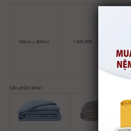
160cm x 200cm
1.905.000
1.
:
Sản phẩm khác