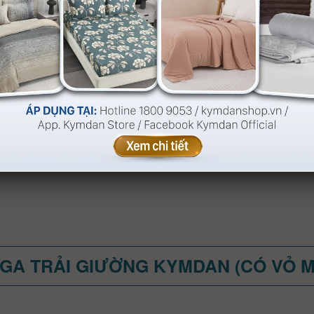
Mền (chăn) Kymdan
SleepCool
GA TRẢI GIƯỜNG KYMDAN (CÓ VỎ 