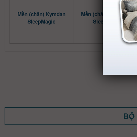
Mền (chăn) Kymdan
Mền (chăn) Kymdan
SleepMagic
SleepWell
BỘ 