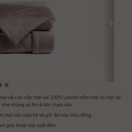
oại vải cao cấp: mặt vải 100% Lyocell mềm mại và mặt vải
c nhẹ nhàng và êm ái khi chạm vào.
 làm mát vào mùa hè và giữ ấm vào mùa đông.
ảm giác thoải mái suốt đêm.