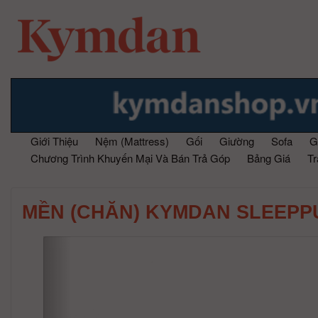
Giới Thiệu
Nệm (Mattress)
Gối
Giường
Sofa
G
Chương Trình Khuyến Mại Và Bán Trả Góp
Bảng Giá
T
MỀN (CHĂN) KYMDAN SLEEPP