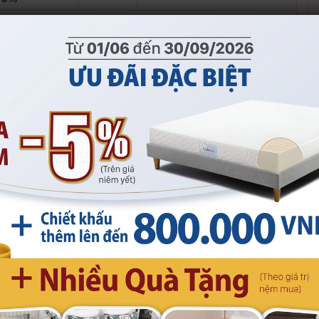
Nhận thêm ưu đãi hấp dẫn
khi mua sắm online tại:
Website mua sắm chính
hãng
kymdanshop.vn
App Kymdan Store
Tổng đài
1800 9053
800.000
Hỗ trợ trả góp 0% lãi suất qua
thẻ tín dụng (credit card)
(Xem chi tiết)
Tìm cửa hàng Kymdan gần
nhất