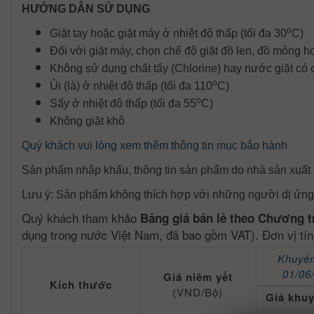
HƯỚNG DẪN SỬ DỤNG
o
Giặt tay hoặc giặt máy ở nhiệt độ thấp (tối đa 30
C)
Đối với giặt máy, chọn chế độ giặt đồ len, đồ mỏng 
Không sử dụng chất tẩy (Chlorine) hay nước giặt có c
o
Ủi (là) ở nhiệt độ thấp (tối đa 110
C)
o
Sấy ở nhiệt độ thấp (tối đa 55
C)
Không giặt khô
Quý khách vui lòng xem thêm thông tin mục bảo hành
Sản phẩm nhập khẩu, thông tin sản phẩm do nhà sản xuất 
Lưu ý: Sản phẩm không thích hợp với những người dị ứng 
Quý khách tham khảo
Bảng giá bán lẻ theo Chương t
dụng trong nước Việt Nam, đã bao gồm VAT). Đơn vị tí
Khuyến
01/06
Giá niêm yết
Kích thước
(VND/Bộ)
Giá khu