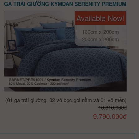
GA TRẢI GIƯỜNG KYMDAN SERENITY PREMIUM
Available Now!
160cm x 200cm
200cm x 200cm
(01 ga trải giường, 02 vỏ bọc gối nằm và 01 vỏ mền)
10.310.000đ
9.790.000đ