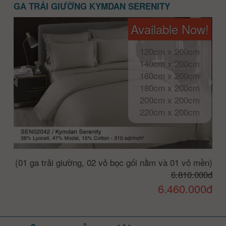
GA TRẢI GIƯỜNG KYMDAN SERENITY
Available Now!
120cm x 200cm
140cm x 200cm
160cm x 200cm
180cm x 200cm
200cm x 200cm
220cm x 200cm
(01 ga trải giường, 02 vỏ bọc gối nằm và 01 vỏ mền)
6.810.000đ
6.460.000đ