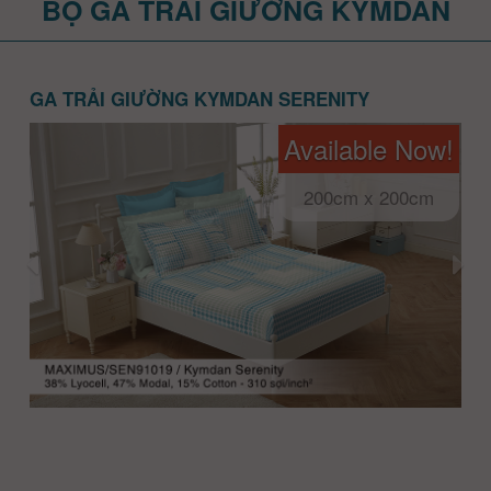
BỘ GA TRẢI GIƯỜNG KYMDAN
GA TRẢI GIƯỜNG KYMDAN SERENITY
Available Now!
200cm x 200cm