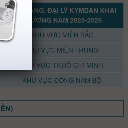
CỬA HÀNG, ĐẠI LÝ KYMDAN KHAI
TRƯƠNG NĂM 2025-2026
KHU VỰC MIỀN BẮC
KHU VỰC MIỀN TRUNG
KHU VỰC TP.HỒ CHÍ MINH
KHU VỰC ĐÔNG NAM BỘ
MỀN)