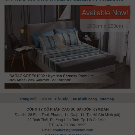
Available Now!
200cm x 200cm
Trang chủ
Liên hệ
Hỏi Đáp
Đại lý đặt hàng
Sitemap
CÔNG TY CỔ PHẦN CAO SU SÀI GÒN KYMDAN
Địa chỉ: 28 Bình Thới, Phường 14, Quận 11, Tp. Hồ Chí Minh (cũ)
28 Bình Thới, Phường Hòa Bình, Tp. Hồ Chí Minh
ĐT : +84 28 3861 9999
Email:
contactus@kymdan.com
Website:
www.kymdan.com