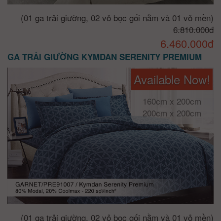
(01 ga trải giường, 02 vỏ bọc gối nằm và 01 vỏ mền)
6.810.000đ
6.460.000đ
GA TRẢI GIƯỜNG KYMDAN SERENITY PREMIUM
Available Now!
160cm x 200cm
200cm x 200cm
(01 ga trải giường, 02 vỏ bọc gối nằm và 01 vỏ mền)