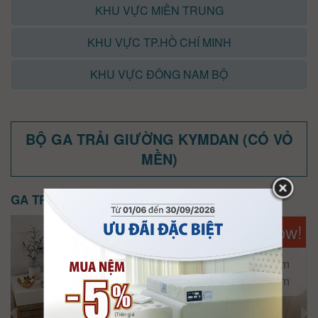
KHU VỰC MIỀN TRUNG
KHU VỰC TP.HỒ CHÍ MINH
KHU VỰC ĐÔNG NAM BỘ
BỘ GA TRẢI GIƯỜNG KYMDAN (CÓ VỎ
MỀN)
GA TRẢI GIƯỜNG KYMDAN LAVISH
Available Now!
180cm x 200cm
200cm x 200cm