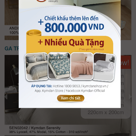
GA TRẢI GIƯỜNG KYMDAN SERENITY
Available Now!
120cm x 200cm
140cm x 200cm
160cm x 200cm
180cm x 200cm
200cm x 200cm
220cm x 200cm