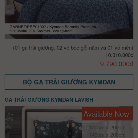
(01 ga trải giường, 02 vỏ bọc gối nằm và 01 vỏ mền)
10.310.000đ
9.790.000đ
BỘ GA TRẢI GIƯỜNG KYMDAN
GA TRẢI GIƯỜNG KYMDAN LAVISH
Available Now!
120cm x 200cm
140cm x 200cm