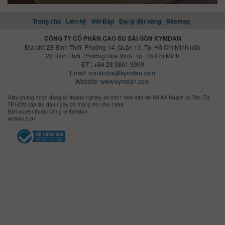
Trang chủ
Liên hệ
Hỏi Đáp
Đại lý đặt hàng
Sitemap
CÔNG TY CỔ PHẦN CAO SU SÀI GÒN KYMDAN
Địa chỉ: 28 Bình Thới, Phường 14, Quận 11, Tp. Hồ Chí Minh (cũ)
28 Bình Thới, Phường Hòa Bình, Tp. Hồ Chí Minh
ĐT : +84 28 3861 9999
Email:
contactus@kymdan.com
Website:
www.kymdan.com
Giấy chứng nhận đăng ký doanh nghiệp số 0301 666 989 do Sở Kế Hoạch và Đầu Tư
TP.HCM cấp lần đầu ngày 05 tháng 03 năm 1999.
Bản quyền thuộc Công ty Kymdan
version 2.01