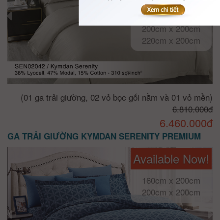
160cm x 200cm
180cm x 200cm
200cm x 200cm
220cm x 200cm
(01 ga trải giường, 02 vỏ bọc gối nằm và 01 vỏ mền)
6.810.000đ
6.460.000đ
GA TRẢI GIƯỜNG KYMDAN SERENITY PREMIUM
Available Now!
160cm x 200cm
200cm x 200cm