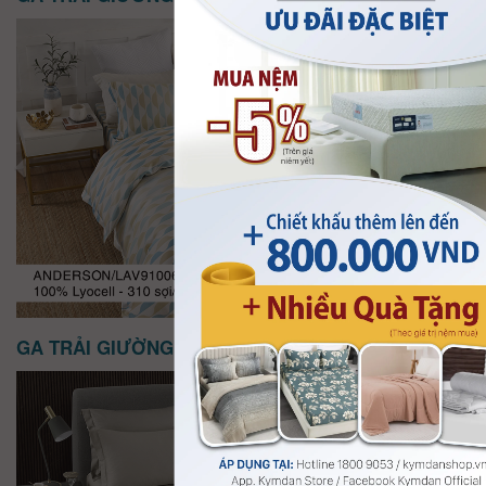
Available Now!
180cm x 200cm
200cm x 200cm
GA TRẢI GIƯỜNG KYMDAN SERENITY
Available Now!
120cm x 200cm
140cm x 200cm