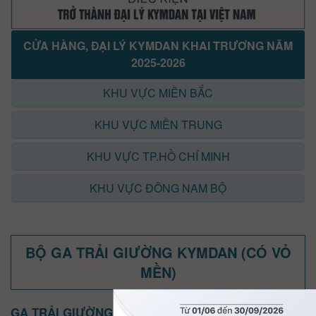
CỬA HÀNG, ĐẠI LÝ KYMDAN KHAI TRƯƠNG NĂM
2025-2026
KHU VỰC MIỀN BẮC
KHU VỰC MIỀN TRUNG
KHU VỰC TP.HỒ CHÍ MINH
KHU VỰC ĐÔNG NAM BỘ
BỘ GA TRẢI GIƯỜNG KYMDAN (CÓ VỎ
MỀN)
GA TRẢI GIƯỜNG KYMDAN LAVISH