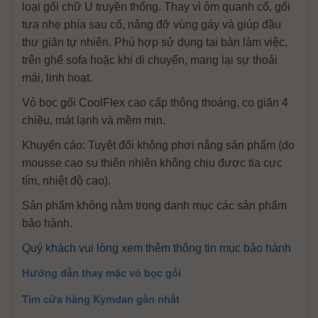
loại gối chữ U truyền thống. Thay vì ôm quanh cổ, gối
tựa nhẹ phía sau cổ, nâng đỡ vùng gáy và giúp đầu
thư giãn tự nhiên. Phù hợp sử dụng tại bàn làm việc,
trên ghế sofa hoặc khi di chuyển, mang lại sự thoải
mái, linh hoạt.
Vỏ bọc gối CoolFlex cao cấp thông thoáng, co giãn 4
chiều, mát lạnh và mềm mịn.
Khuyến cáo: Tuyệt đối không phơi nắng sản phẩm (do
mousse cao su thiên nhiên không chịu được tia cực
tím, nhiệt độ cao).
Sản phẩm không nằm trong danh mục các sản phẩm
bảo hành.
Quý khách vui lòng xem thêm thông tin mục bảo hành
Hướng dẫn thay mặc vỏ bọc gối
Tìm cửa hàng Kymdan gần nhất