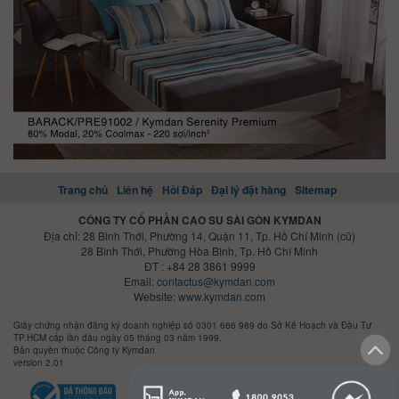
Trang chủ
Liên hệ
Hỏi Đáp
Đại lý đặt hàng
Sitemap
CÔNG TY CỔ PHẦN CAO SU SÀI GÒN KYMDAN
Địa chỉ: 28 Bình Thới, Phường 14, Quận 11, Tp. Hồ Chí Minh (cũ)
28 Bình Thới, Phường Hòa Bình, Tp. Hồ Chí Minh
ĐT : +84 28 3861 9999
Email:
contactus@kymdan.com
Website:
www.kymdan.com
Giấy chứng nhận đăng ký doanh nghiệp số 0301 666 989 do Sở Kế Hoạch và Đầu Tư
TP.HCM cấp lần đầu ngày 05 tháng 03 năm 1999.
Bản quyền thuộc Công ty Kymdan
version 2.01