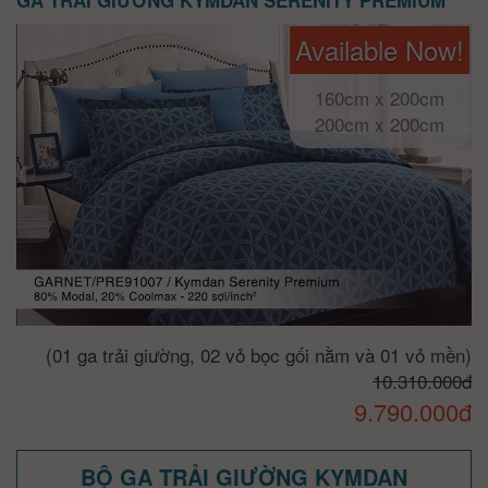
GA TRẢI GIƯỜNG KYMDAN SERENITY PREMIUM
Available Now!
160cm x 200cm
200cm x 200cm
(01 ga trải giường, 02 vỏ bọc gối nằm và 01 vỏ mền)
10.310.000đ
9.790.000đ
BỘ GA TRẢI GIƯỜNG KYMDAN