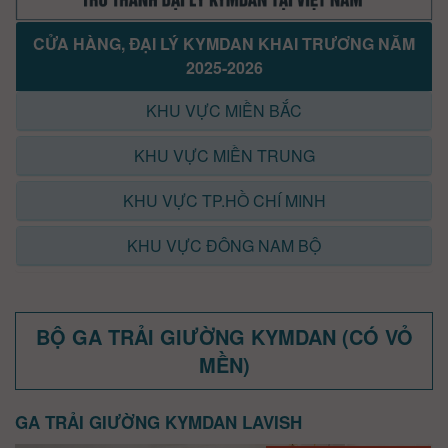
CỬA HÀNG, ĐẠI LÝ KYMDAN KHAI TRƯƠNG NĂM
2025-2026
KHU VỰC MIỀN BẮC
KHU VỰC MIỀN TRUNG
KHU VỰC TP.HỒ CHÍ MINH
KHU VỰC ĐÔNG NAM BỘ
BỘ GA TRẢI GIƯỜNG KYMDAN (CÓ VỎ
MỀN)
GA TRẢI GIƯỜNG KYMDAN LAVISH