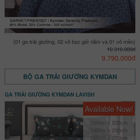
(01 ga trải giường, 02 vỏ bọc gối nằm và 01 vỏ mền)
10.310.000đ
9.790.000đ
BỘ GA TRẢI GIƯỜNG KYMDAN
GA TRẢI GIƯỜNG KYMDAN LAVISH
Available Now!
120cm x 200cm
140cm x 200cm
160cm x 200cm