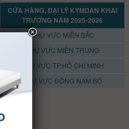
CỬA HÀNG, ĐẠI LÝ KYMDAN KHAI
TRƯƠNG NĂM 2025-2026
KHU VỰC MIỀN BẮC
KHU VỰC MIỀN TRUNG
KHU VỰC TP.HỒ CHÍ MINH
KHU VỰC ĐÔNG NAM BỘ