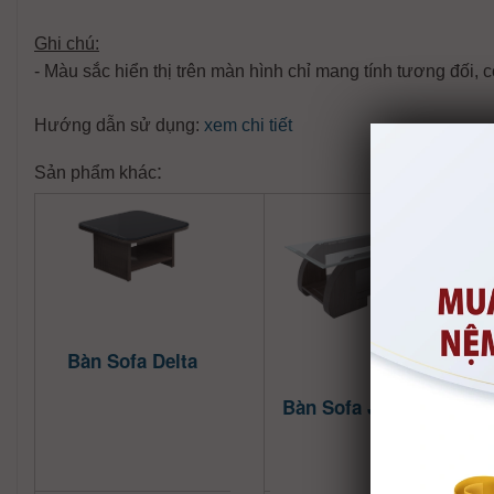
Ghi chú:
- Màu sắc hiển thị trên màn hình chỉ mang tính tương đối, 
Hướng dẫn sử dụng:
xem chi tiết
:
Sản phẩm khác
Bàn Sofa Delta
Bàn Sofa Joy New