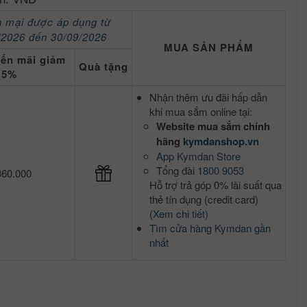
 mại được áp dụng từ
/2026 đến 30/09/2026
MUA SẢN PHẨM
yến mãi giảm
Quà tặng
5%
Nhận thêm ưu đãi hấp dẫn
khi mua sắm online tại:
Website mua sắm chính
hãng
kymdanshop.vn
App Kymdan Store
Tổng đài
1800 9053
360.000
Hỗ trợ trả góp 0% lãi suất qua
thẻ tín dụng (credit card)
(Xem chi tiết)
Tìm cửa hàng Kymdan gần
nhất