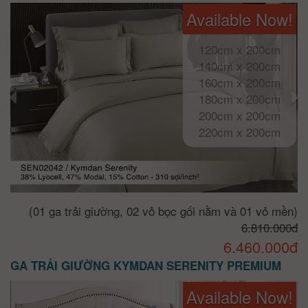
Available Now!
120cm x 200cm
140cm x 200cm
160cm x 200cm
180cm x 200cm
200cm x 200cm
220cm x 200cm
(01 ga trải giường, 02 vỏ bọc gối nằm và 01 vỏ mền)
6.810.000đ
6.460.000đ
GA TRẢI GIƯỜNG KYMDAN SERENITY PREMIUM
Available Now!