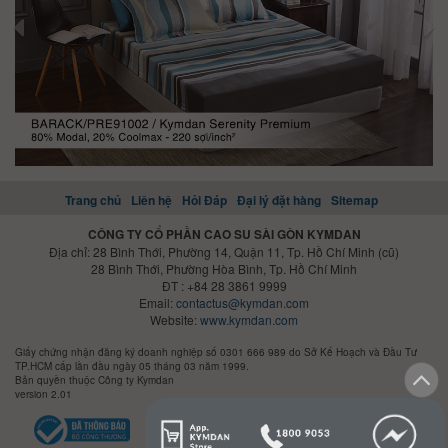
Trang chủ
Liên hệ
Hỏi Đáp
Đại lý đặt hàng
Sitemap
CÔNG TY CỔ PHẦN CAO SU SÀI GÒN KYMDAN
Địa chỉ: 28 Bình Thới, Phường 14, Quận 11, Tp. Hồ Chí Minh (cũ)
28 Bình Thới, Phường Hòa Bình, Tp. Hồ Chí Minh
ĐT : +84 28 3861 9999
Email:
contactus@kymdan.com
Website:
www.kymdan.com
Giấy chứng nhận đăng ký doanh nghiệp số 0301 666 989 do Sở Kế Hoạch và Đầu Tư
TP.HCM cấp lần đầu ngày 05 tháng 03 năm 1999.
Bản quyền thuộc Công ty Kymdan
version 2.01