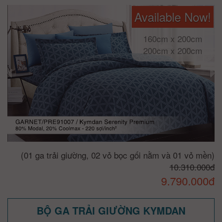
Available Now!
160cm x 200cm
200cm x 200cm
(01 ga trải giường, 02 vỏ bọc gối nằm và 01 vỏ mền)
10.310.000đ
9.790.000đ
BỘ GA TRẢI GIƯỜNG KYMDAN