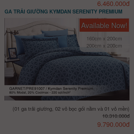
6.460.000đ
GA TRẢI GIƯỜNG KYMDAN SERENITY PREMIUM
Available Now!
160cm x 200cm
200cm x 200cm
(01 ga trải giường, 02 vỏ bọc gối nằm và 01 vỏ mền)
10.310.000đ
9.790.000đ