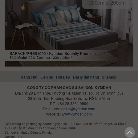
200cm x 200cm
Trang chủ
Liên hệ
Hỏi Đáp
Đại lý đặt hàng
Sitemap
CÔNG TY CỔ PHẦN CAO SU SÀI GÒN KYMDAN
Địa chỉ: 28 Bình Thới, Phường 14, Quận 11, Tp. Hồ Chí Minh (cũ)
28 Bình Thới, Phường Hòa Bình, Tp. Hồ Chí Minh
ĐT : +84 28 3861 9999
Email:
contactus@kymdan.com
Website:
www.kymdan.com
Giấy chứng nhận đăng ký doanh nghiệp số 0301 666 989 do Sở Kế Hoạch và Đầu Tư
TP.HCM cấp lần đầu ngày 05 tháng 03 năm 1999.
Bản quyền thuộc Công ty Kymdan
version 2.01