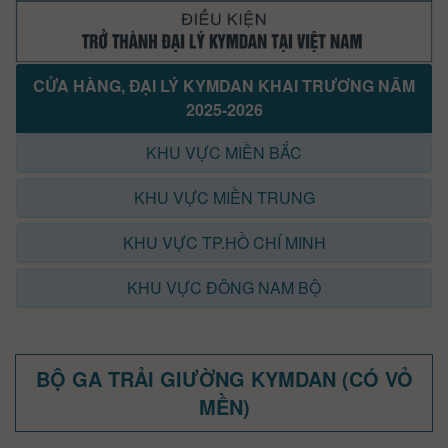
CỬA HÀNG, ĐẠI LÝ KYMDAN KHAI TRƯƠNG NĂM
2025-2026
KHU VỰC MIỀN BẮC
KHU VỰC MIỀN TRUNG
KHU VỰC TP.HỒ CHÍ MINH
KHU VỰC ĐÔNG NAM BỘ
BỘ GA TRẢI GIƯỜNG KYMDAN (CÓ VỎ
MỀN)