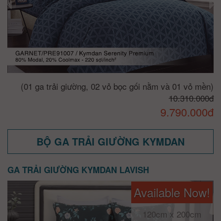
(01 ga trải giường, 02 vỏ bọc gối nằm và 01 vỏ mền)
10.310.000đ
9.790.000đ
BỘ GA TRẢI GIƯỜNG KYMDAN
GA TRẢI GIƯỜNG KYMDAN LAVISH
Available Now!
120cm x 200cm