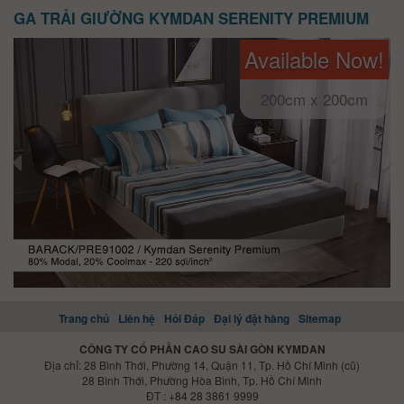
GA TRẢI GIƯỜNG KYMDAN SERENITY PREMIUM
Available Now!
200cm x 200cm
Trang chủ
Liên hệ
Hỏi Đáp
Đại lý đặt hàng
Sitemap
CÔNG TY CỔ PHẦN CAO SU SÀI GÒN KYMDAN
Địa chỉ: 28 Bình Thới, Phường 14, Quận 11, Tp. Hồ Chí Minh (cũ)
28 Bình Thới, Phường Hòa Bình, Tp. Hồ Chí Minh
ĐT : +84 28 3861 9999