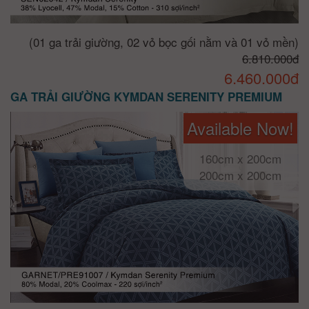
(01 ga trải giường, 02 vỏ bọc gối nằm và 01 vỏ mền)
6.810.000đ
6.460.000đ
GA TRẢI GIƯỜNG KYMDAN SERENITY PREMIUM
Available Now!
160cm x 200cm
200cm x 200cm