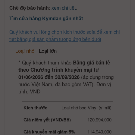
Chế độ bảo hành:
xem chi tiết
.
Tìm cửa hàng Kymdan gần nhất
Quý khách vui lòng chọn kích thước sofa để xem chi
tiết bảng giá sản phẩm tương ứng bên dưới
Loại nhỏ
Loại lớn
*
Quý khách tham khảo
Bảng giá bán lẻ
theo Chương trình khuyến mại từ
(áp dụng trong
01/06/2026 đến 30/09/2026
nước Việt Nam, đã bao gồm VAT). Đơn vị
tính: VND
Kích thước
Loại nhỏ bọc Vinyl (simili)
Giá niêm yết (VND/Bộ)
120.994.000
Giá khuyến mãi giảm 5%
114.940.000