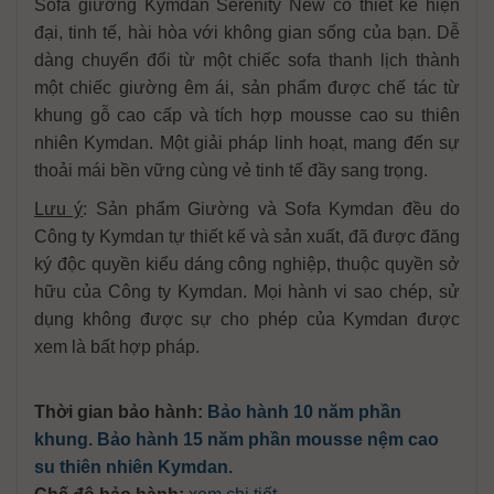
Sofa giường Kymdan Serenity New có thiết kế hiện
đại, tinh tế, hài hòa với không gian sống của bạn. Dễ
dàng chuyển đổi từ một chiếc sofa thanh lịch thành
một chiếc giường êm ái, sản phẩm được chế tác từ
khung gỗ cao cấp và tích hợp mousse cao su thiên
nhiên Kymdan. Một giải pháp linh hoạt, mang đến sự
thoải mái bền vững cùng vẻ tinh tế đầy sang trọng.
Lưu ý
: Sản phẩm Giường và Sofa Kymdan đều do
Công ty Kymdan tự thiết kế và sản xuất, đã được đăng
ký độc quyền kiểu dáng công nghiệp, thuộc quyền sở
hữu của Công ty Kymdan. Mọi hành vi sao chép, sử
dụng không được sự cho phép của Kymdan được
xem là bất hợp pháp.
Thời gian bảo hành:
Bảo hành 10 năm phần
khung. Bảo hành 15 năm phần mousse nệm cao
su thiên nhiên Kymdan.