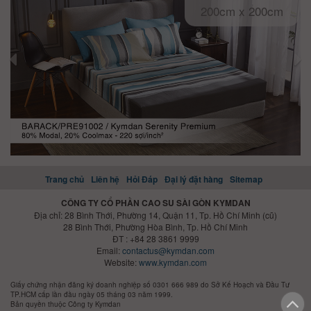
200cm x 200cm
Trang chủ
Liên hệ
Hỏi Đáp
Đại lý đặt hàng
Sitemap
CÔNG TY CỔ PHẦN CAO SU SÀI GÒN KYMDAN
Địa chỉ: 28 Bình Thới, Phường 14, Quận 11, Tp. Hồ Chí Minh (cũ)
28 Bình Thới, Phường Hòa Bình, Tp. Hồ Chí Minh
ĐT : +84 28 3861 9999
Email:
contactus@kymdan.com
Website:
www.kymdan.com
Giấy chứng nhận đăng ký doanh nghiệp số 0301 666 989 do Sở Kế Hoạch và Đầu Tư
TP.HCM cấp lần đầu ngày 05 tháng 03 năm 1999.
Bản quyền thuộc Công ty Kymdan