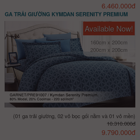
6.460.000đ
GA TRẢI GIƯỜNG KYMDAN SERENITY PREMIUM
Available Now!
160cm x 200cm
200cm x 200cm
(01 ga trải giường, 02 vỏ bọc gối nằm và 01 vỏ mền)
10.310.000đ
9.790.000đ