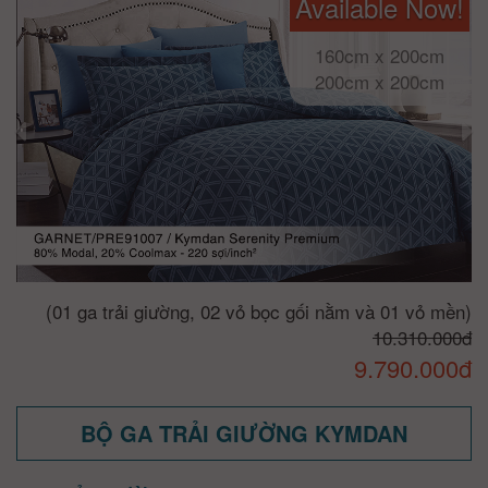
Available Now!
160cm x 200cm
200cm x 200cm
(01 ga trải giường, 02 vỏ bọc gối nằm và 01 vỏ mền)
10.310.000đ
9.790.000đ
BỘ GA TRẢI GIƯỜNG KYMDAN