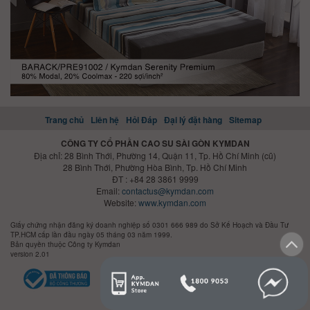
Trang chủ
Liên hệ
Hỏi Đáp
Đại lý đặt hàng
Sitemap
CÔNG TY CỔ PHẦN CAO SU SÀI GÒN KYMDAN
Địa chỉ: 28 Bình Thới, Phường 14, Quận 11, Tp. Hồ Chí Minh (cũ)
28 Bình Thới, Phường Hòa Bình, Tp. Hồ Chí Minh
ĐT : +84 28 3861 9999
Email:
contactus@kymdan.com
Website:
www.kymdan.com
Giấy chứng nhận đăng ký doanh nghiệp số 0301 666 989 do Sở Kế Hoạch và Đầu Tư
TP.HCM cấp lần đầu ngày 05 tháng 03 năm 1999.
Bản quyền thuộc Công ty Kymdan
version 2.01