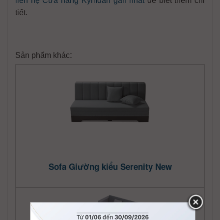
liên hệ Cửa hàng Kymdan gần nhất
để biết thêm chi
tiết.
:
Sản phẩm khác
Sofa Giường kiểu Serenity New