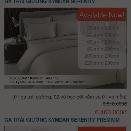
GA TRẢI GIƯỜNG KYMDAN SERENITY
Available Now!
120cm x 200cm
140cm x 200cm
160cm x 200cm
180cm x 200cm
200cm x 200cm
220cm x 200cm
(01 ga trải giường, 02 vỏ bọc gối nằm và 01 vỏ mền)
6.810.000đ
6.460.000đ
GA TRẢI GIƯỜNG KYMDAN SERENITY PREMIUM