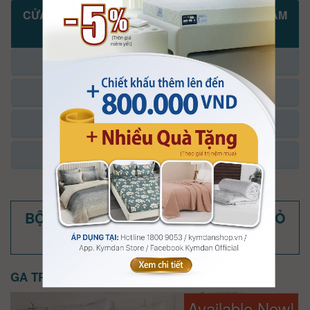
CỬA HÀNG, ĐẠI LÝ KYMDAN KHAI TRƯƠNG NĂM
2025-2026
KHU VỰC MIỀN BẮC
KHU VỰC MIỀN TRUNG
KHU VỰC TP.HỒ CHÍ MINH
KHU VỰC ĐÔNG NAM BỘ
BỘ GA TRẢI GIƯỜNG KYMDAN (CÓ VỎ
MỀN)
GA TRẢI GIƯỜNG KYMDAN LAVISH
Available Now!