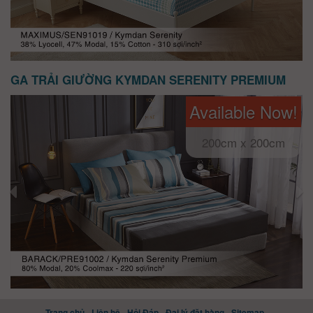
GA TRẢI GIƯỜNG KYMDAN SERENITY PREMIUM
Available Now!
200cm x 200cm
Trang chủ
Liên hệ
Hỏi Đáp
Đại lý đặt hàng
Sitemap