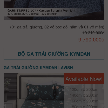
(01 ga trải giường, 02 vỏ bọc gối nằm và 01 vỏ mền)
10.310.000đ
9.790.000đ
BỘ GA TRẢI GIƯỜNG KYMDAN
GA TRẢI GIƯỜNG KYMDAN LAVISH
Available Now!
120cm x 200cm
140cm x 200cm
160cm x 200cm
180cm x 200cm