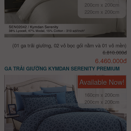
200cm x 200cm
220cm x 200cm
(01 ga trải giường, 02 vỏ bọc gối nằm và 01 vỏ mền)
6.810.000đ
6.460.000đ
GA TRẢI GIƯỜNG KYMDAN SERENITY PREMIUM
Available Now!
160cm x 200cm
200cm x 200cm