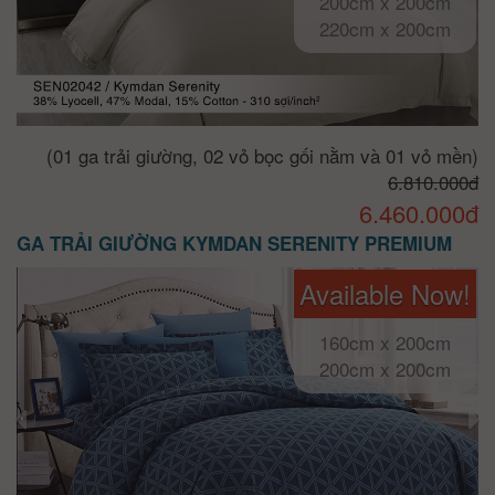
200cm x 200cm
220cm x 200cm
(01 ga trải giường, 02 vỏ bọc gối nằm và 01 vỏ mền)
6.810.000đ
6.460.000đ
GA TRẢI GIƯỜNG KYMDAN SERENITY PREMIUM
Available Now!
160cm x 200cm
200cm x 200cm