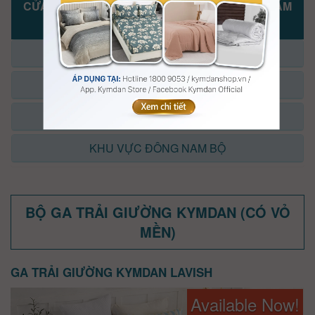
CỬA HÀNG, ĐẠI LÝ KYMDAN KHAI TRƯƠNG NĂM
2025-2026
KHU VỰC MIỀN BẮC
KHU VỰC MIỀN TRUNG
KHU VỰC TP.HỒ CHÍ MINH
KHU VỰC ĐÔNG NAM BỘ
BỘ GA TRẢI GIƯỜNG KYMDAN (CÓ VỎ
MỀN)
GA TRẢI GIƯỜNG KYMDAN LAVISH
Available Now!