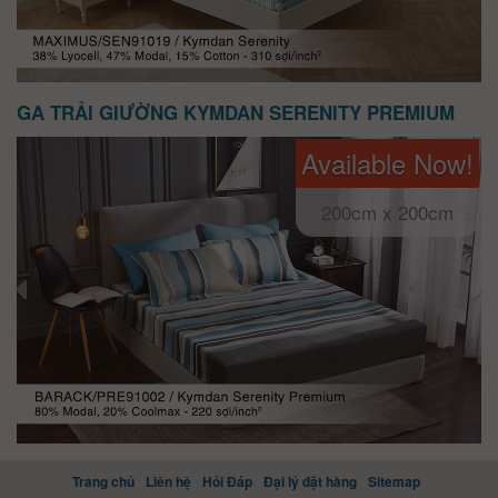
GA TRẢI GIƯỜNG KYMDAN SERENITY PREMIUM
Available Now!
200cm x 200cm
Trang chủ
Liên hệ
Hỏi Đáp
Đại lý đặt hàng
Sitemap