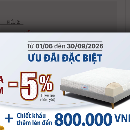
iểu B theo Chương trình khuyến mại từ
t Nam, đã bao gồm VAT). Đơn vị tính: VND
 mại được áp dụng từ
2026 đến 30/09/2026
MUA SẢN PHẨM
ến mãi giảm
Quà
5%
tặng