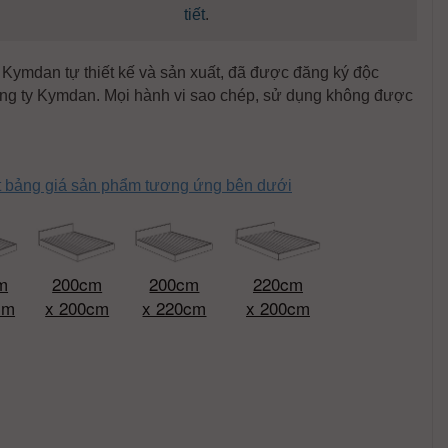
tiết
.
ymdan tự thiết kế và sản xuất, đã được đăng ký độc
ng ty Kymdan. Mọi hành vi sao chép, sử dụng không được
ết bảng giá sản phẩm tương ứng bên dưới
m
200cm
200cm
220cm
cm
x 200cm
x 220cm
x 200cm