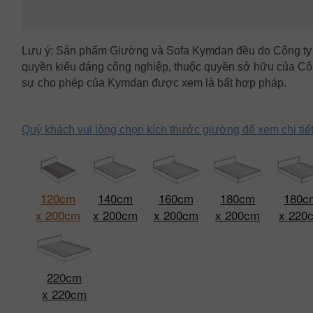
Lưu ý: Sản phẩm Giường và Sofa Kymdan đều do Công ty K
quyền kiểu dáng công nghiệp, thuộc quyền sở hữu của Cô
sự cho phép của Kymdan được xem là bất hợp pháp.
Quý khách vui lòng chọn kích thước giường để xem chi ti
120cm
140cm
160cm
180cm
180c
x 200cm
x 200cm
x 200cm
x 200cm
x 220
220cm
x 220cm