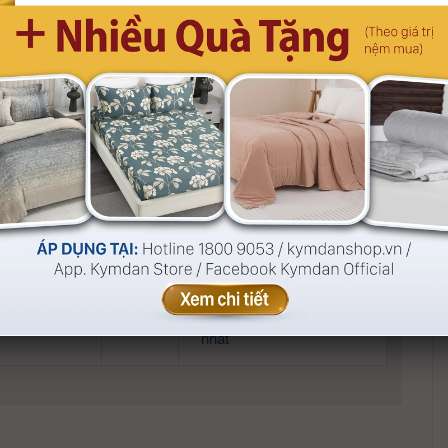
Nhận thêm ưu đãi hấp dẫn
910.000
khi mua sắm online tại:
Website mua sắm chính
hãng
kymdanshop.vn
App Kymdan Store
Tổng đài
1800 9053
090.000
Hỗ trợ trả góp 0% lãi suất
qua thẻ tín dụng (credit
card)
(Xem chi tiết)
Tìm cửa hàng Kymdan gần
580.000
nhất