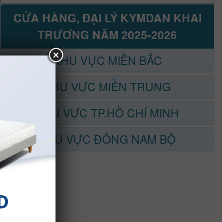
CỬA HÀNG, ĐẠI LÝ KYMDAN KHAI
TRƯƠNG NĂM 2025-2026
KHU VỰC MIỀN BẮC
KHU VỰC MIỀN TRUNG
KHU VỰC TP.HỒ CHÍ MINH
KHU VỰC ĐÔNG NAM BỘ