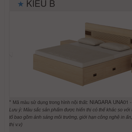
KIỂU B
*
: NIAGARA UNA01 
Mã màu sử dụng trong hình nội thất
Lưu ý: Màu sắc sản phẩm được hiển thị có thể khác so với 
tố bao gồm ánh sáng môi trường, giới hạn công nghệ in ấn, 
thị v.v)