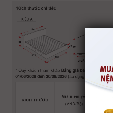
*Kích thước chi tiết:
*
Quý khách tham khảo
Bảng giá bán lẻ Giường k
(áp dụng trong nước Việ
01/06/2026 đến 30/09/2026
Khuyến
01/06/
Giá niêm yết
KÍCH THƯỚC
(VND/Bộ)
Giá khuy