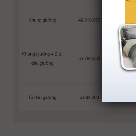
Khung giường
42.018.000
39.
Khung giường + 2 tủ
53.786.000
51.
đầu giường
Tủ đầu giường
5.884.000
5.