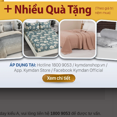
Nhận thêm ưu đãi hấp dẫn
180.000
khi mua sắm online tại:
Website mua sắm chính
hãng
kymdanshop.vn
App Kymdan Store
Tổng đài
1800 9053
070.000
Hỗ trợ trả góp 0% lãi suất
qua thẻ tín dụng (credit
card)
(Xem chi tiết)
Tìm cửa hàng Kymdan gần
440.000
nhất
y kiểu A, vui lòng liên hệ
1800 9053
để được tư vấn.