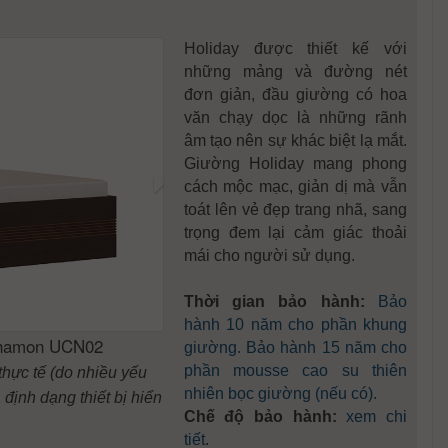
Holiday được thiết kế với
những mảng và đường nét
đơn giản, đầu giường có hoa
văn chạy dọc là những rãnh
âm tạo nên sự khác biệt lạ mắt.
Giường Holiday mang phong
cách mộc mạc, giản dị mà vẫn
toát lên vẻ đẹp trang nhã, sang
trọng đem lại cảm giác thoải
mái cho người sử dụng.
Thời gian bảo hành:
Bảo
hành 10 năm cho phần khung
nnamon UCN02
giường. Bảo hành 15 năm cho
phần mousse cao su thiên
thực tế (do nhiều yếu
nhiên bọc giường (nếu có).
định dạng thiết bị hiển
Chế độ bảo hành:
xem chi
tiết
.