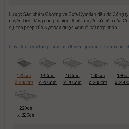
Lưu ý: Sản phẩm Giường và Sofa Kymdan đều do Công ty K
quyền kiểu dáng công nghiệp, thuộc quyền sở hữu của Cô
sự cho phép của Kymdan được xem là bất hợp pháp.
Quý khách vui lòng chọn kích thước giường để xem chi ti
120cm
140cm
160cm
180cm
180c
x 200cm
x 200cm
x 200cm
x 200cm
x 220
220cm
x 220cm