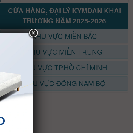
CỬA HÀNG, ĐẠI LÝ KYMDAN KHAI
TRƯƠNG NĂM 2025-2026
KHU VỰC MIỀN BẮC
KHU VỰC MIỀN TRUNG
KHU VỰC TP.HỒ CHÍ MINH
KHU VỰC ĐÔNG NAM BỘ