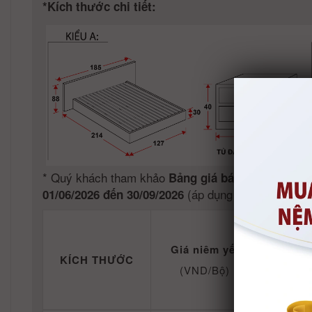
*Kích thước chi tiết:
*
Quý khách tham khảo
Bảng giá bán lẻ Giường k
(áp dụng trong nước Việ
01/06/2026 đến 30/09/2026
Khuyến
01/06/
Giá niêm yết
KÍCH THƯỚC
(VND/Bộ)
Giá khuy