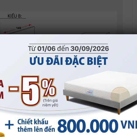
iểu B theo Chương trình khuyến mại từ
t Nam, đã bao gồm VAT). Đơn vị tính: VND
 mại được áp dụng từ
2026 đến 30/09/2026
MUA SẢN PHẨM
ến mãi giảm
Quà
5%
tặng