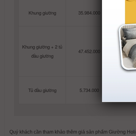
Khung giường
35.984.000
34.
Khung giường + 2 tủ
47.452.000
45.
đầu giường
Tủ đầu giường
5.734.000
5.
Quý khách cần tham khảo thêm giá sản phẩm Giường Holida