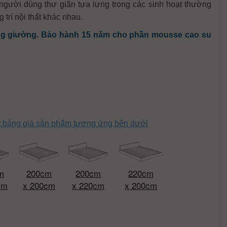
gười dùng thư giãn tựa lưng trong các sinh hoạt thường
 trí nội thất khác nhau.
g giường. Bảo hành 15 năm cho phần mousse cao su
ết bảng giá sản phẩm tương ứng bên dưới
m
200cm
200cm
220cm
cm
x 200cm
x 220cm
x 200cm