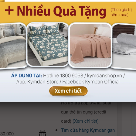
card)
(Xem chi tiết)
Tìm cửa hàng Kymdan gần
330.000
nhất
Nhận thêm ưu đãi hấp dẫn
970.000
khi mua sắm online tại:
Website mua sắm chính
hãng
kymdanshop.vn
App Kymdan Store
Tổng đài
1800 9053
650.000
Hỗ trợ trả góp 0% lãi suất
qua thẻ tín dụng (credit
card)
(Xem chi tiết)
Tìm cửa hàng Kymdan gần
330.000