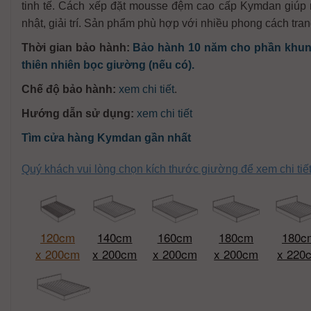
tinh tế. Cách xếp đặt mousse đệm cao cấp Kymdan giúp n
nhật, giải trí. Sản phẩm phù hợp với nhiều phong cách trang
Thời gian bảo hành:
Bảo hành 10 năm cho phần khun
thiên nhiên bọc giường (nếu có).
Chế độ bảo hành:
xem chi tiết
.
Hướng dẫn sử dụng:
xem chi tiết
Tìm cửa hàng Kymdan gần nhất
Quý khách vui lòng chọn kích thước giường để xem chi ti
120cm
140cm
160cm
180cm
180c
x 200cm
x 200cm
x 200cm
x 200cm
x 220