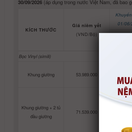
(áp dụng trong nước Việt Nam, đã bao g
30/09/2026
Khuyến
01/06/
Giá niêm yết
KÍCH THƯỚC
(VND/Bộ)
Giá khuy
Bọc Vinyl (simili)
Khung giường
53.989.000
51.
Khung giường + 2 tủ
71.539.000
67.
đầu giường