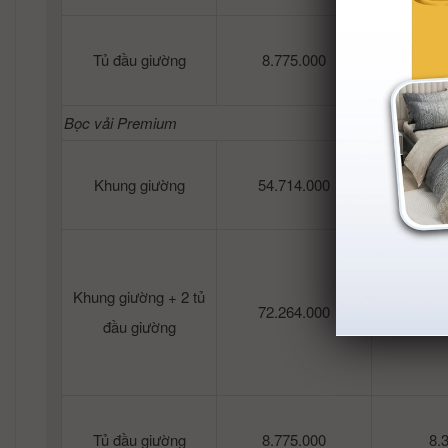
Tủ đầu giường
8.775.000
8.
Bọc vải Premium
Khung giường
54.714.000
51.
Khung giường + 2 tủ
72.264.000
68.
đầu giường
Tủ đầu giường
8.775.000
8.