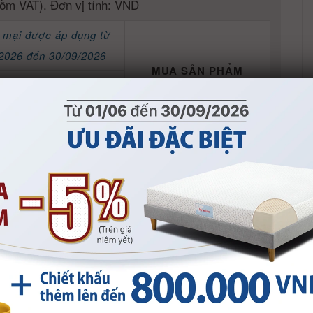
ồm VAT). Đơn vị tính: VND
 mại được áp dụng từ
2026 đến 30/09/2026
MUA SẢN PHẨM
ến mãi giảm
Quà
5%
tặng
Nhận thêm ưu đãi hấp dẫn
280.000
khi mua sắm online tại:
Website mua sắm chính
hãng
kymdanshop.vn
App Kymdan Store
Tổng đài
1800 9053
960.000
Hỗ trợ trả góp 0% lãi suất
qua thẻ tín dụng (credit