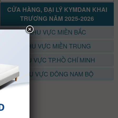
CỬA HÀNG, ĐẠI LÝ KYMDAN KHAI
TRƯƠNG NĂM 2025-2026
KHU VỰC MIỀN BẮC
KHU VỰC MIỀN TRUNG
KHU VỰC TP.HỒ CHÍ MINH
KHU VỰC ĐÔNG NAM BỘ