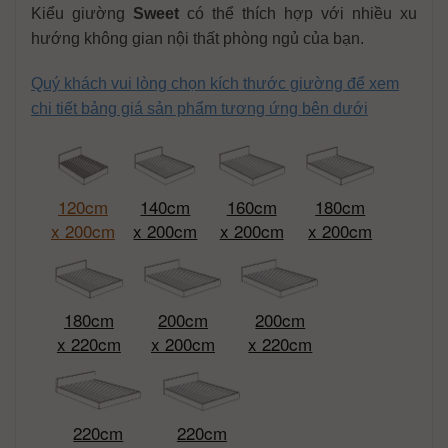
Kiểu giường
Sweet
có thể thích hợp với nhiều xu
hướng không gian nội thất phòng ngủ của bạn.
Quý khách vui lòng chọn kích thước giường để xem
chi tiết bảng giá sản phẩm tương ứng bên dưới
120cm
140cm
160cm
180cm
x 200cm
x 200cm
x 200cm
x 200cm
180cm
200cm
200cm
x 220cm
x 200cm
x 220cm
220cm
220cm